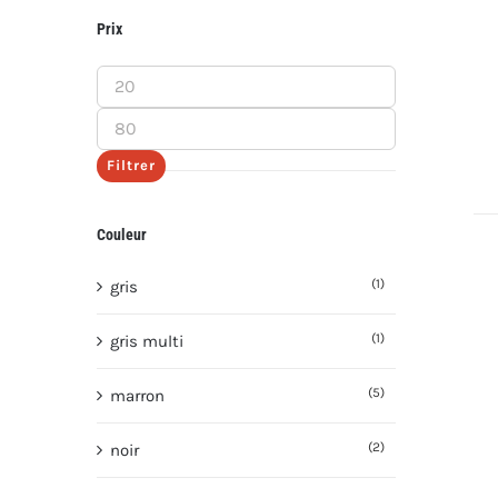
Prix
Prix
min
Prix
max
Filtrer
Couleur
(1)
gris
(1)
gris multi
(5)
marron
(2)
noir