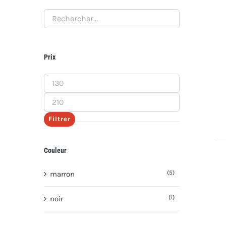
Prix
Prix
min
Prix
max
Filtrer
Couleur
(5)
marron
(1)
noir