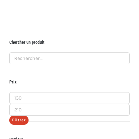
Chercher un produit
Prix
Prix
min
Prix
max
Filtrer