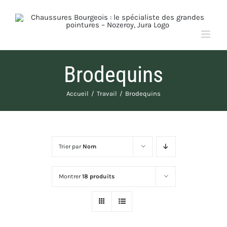
Passer
au
contenu
Brodequins
Accueil
Travail
Brodequins
Trier par
Nom
Montrer
18 produits