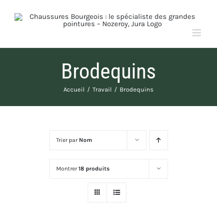
Passer
au
contenu
Brodequins
Accueil
Travail
Brodequins
Trier par
Nom
Montrer
18 produits