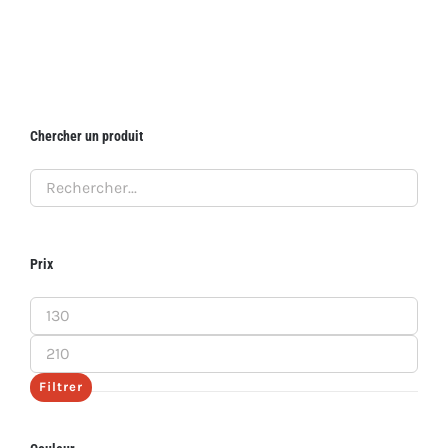
Chercher un produit
Prix
Prix
min
Prix
max
Filtrer