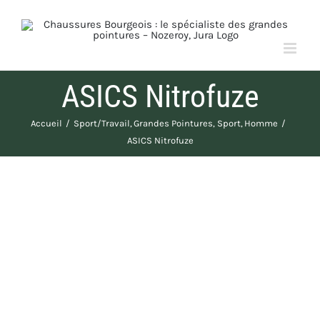
Passer
au
contenu
ASICS Nitrofuze
Accueil
Sport/Travail
Grandes Pointures
Sport
Homme
ASICS Nitrofuze