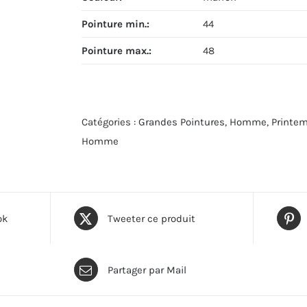
Pointure min.
:
44
Pointure max.
:
48
Catégories :
Grandes Pointures
,
Homme
,
Printe
Homme
ok
Tweeter ce produit
Partager par Mail