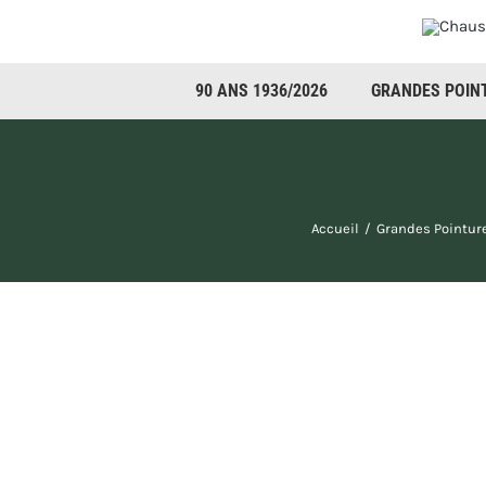
Passer
au
contenu
90 ANS 1936/2026
GRANDES POIN
Accueil
Grandes Pointur