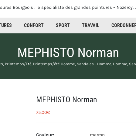
TURES
CONFORT
SPORT
TRAVAIL
CORDONNER
MEPHISTO Norman
es
Printemps/Été
Printemps/été Homme
Sandales - Homme
Homme
San
MEPHISTO Norman
75,00
€
Couleur
:
marron