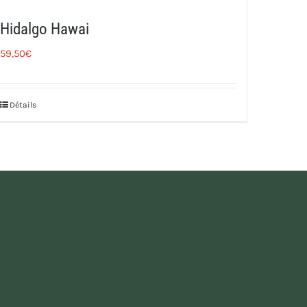
Hidalgo Hawai
59,50
€
Détails