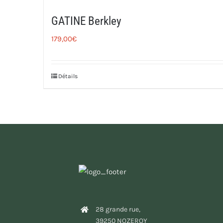
GATINE Berkley
179,00
€
Détails
28 grande rue,
39250 NOZEROY