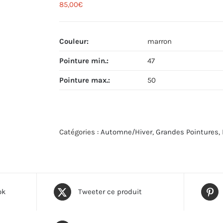
85,00
€
Couleur
:
marron
Pointure min.
:
47
Pointure max.
:
50
Catégories :
Automne/Hiver
,
Grandes Pointures
,
ok
Tweeter ce produit