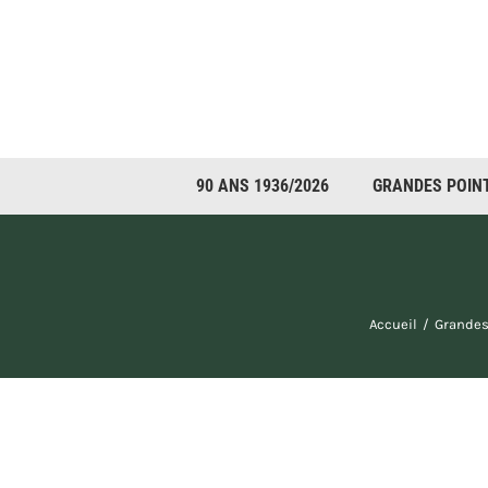
Passer
au
contenu
90 ANS 1936/2026
GRANDES POIN
Accueil
Grandes