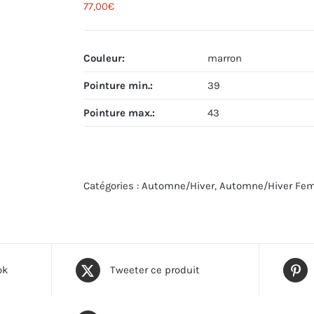
77,00
€
Couleur
:
marron
Pointure min.
:
39
Pointure max.
:
43
Catégories :
Automne/Hiver
,
Automne/Hiver Fe
ok
Tweeter ce produit