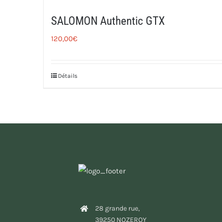
SALOMON Authentic GTX
120,00
€
Détails
28 grande rue,
39250 NOZEROY