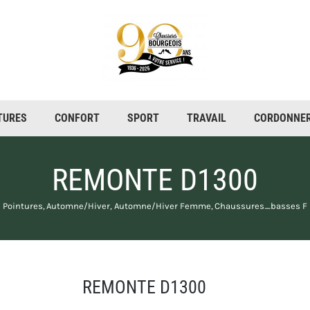
TURES
CONFORT
SPORT
TRAVAIL
CORDONNER
REMONTE D1300
 Pointures
Automne/Hiver
Automne/Hiver Femme
Chaussures_basses F
REMONTE D1300