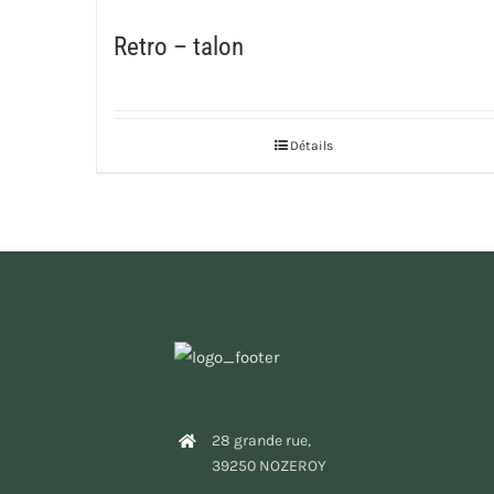
Retro – talon
Détails
28 grande rue,
39250 NOZEROY