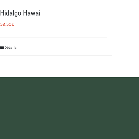
Hidalgo Hawai
59,50
€
Détails