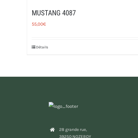
MUSTANG 4087
55,00
€
Détails
28 grande rue,
39250 NOZEROY