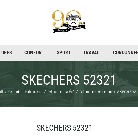
TURES
CONFORT
SPORT
TRAVAIL
CORDONNER
SKECHERS 52321
il
Grandes Pointures
Printemps/Été
Détente - Homme
SKECHERS 
SKECHERS 52321