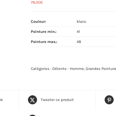
78,00
€
Couleur
:
blanc
Pointure min.
:
41
Pointure max.
:
48
Catégories :
Détente - Homme
,
Grandes Pointur
ok
Tweeter ce produit