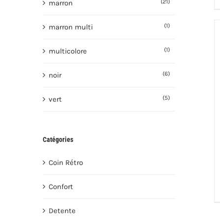
(21)
marron
(1)
marron multi
(1)
multicolore
(6)
noir
(5)
vert
Catégories
Coin Rétro
Confort
Detente