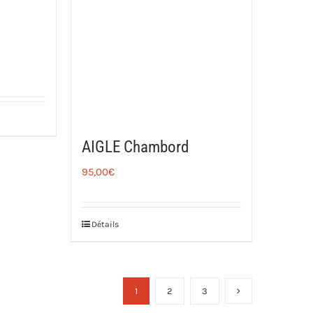
AIGLE Chambord
95,00
€
Détails
1
2
3