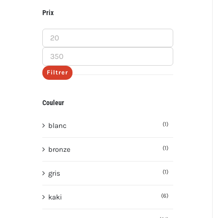
Prix
Prix
min
Prix
max
Filtrer
Couleur
(1)
blanc
(1)
bronze
(1)
gris
(6)
kaki