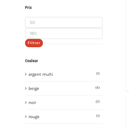
Prix
Prix
min
Prix
max
Filtrer
Couleur
(1)
argent multi
(4)
beige
(7)
noir
(1)
rouge