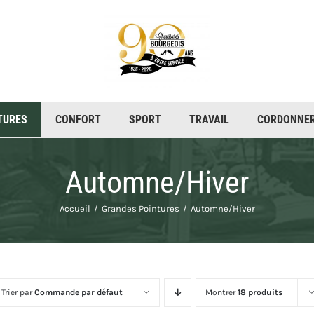
CONFORT
SPORT
TRAVAIL
CORDONNER
Automne/Hiver
Accueil
Grandes Pointures
Automne/Hiver
Trier par
Commande par défaut
Montrer
18 produits