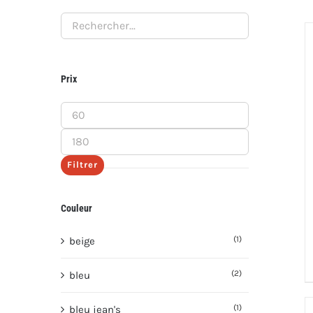
Prix
Prix
min
Prix
max
Filtrer
Couleur
(1)
beige
(2)
bleu
(1)
bleu jean's