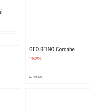
ul
GEO REINO Corcabe
119,00
€
Détails