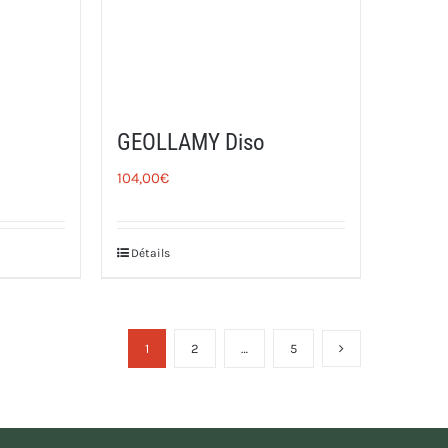
GEOLLAMY Diso
104,00
€
Détails
1
2
…
5