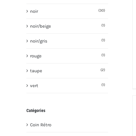
(30)
noir
(1)
noir/beige
(1)
noir/gris
(1)
rouge
(2)
taupe
(1)
vert
Catégories
Coin Rétro