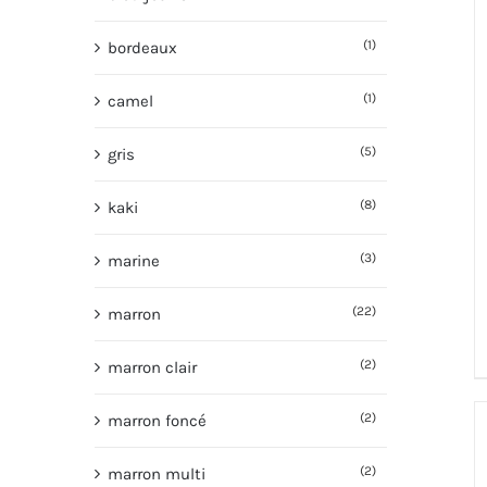
(1)
bordeaux
(1)
camel
(5)
gris
(8)
kaki
(3)
marine
(22)
marron
(2)
marron clair
(2)
marron foncé
(2)
marron multi