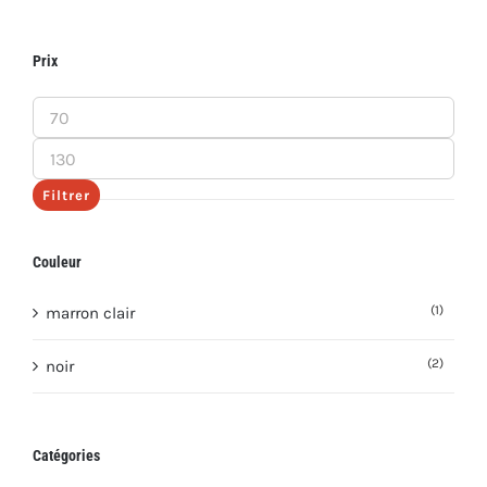
Prix
Prix
min
Prix
max
Filtrer
Couleur
(1)
marron clair
(2)
noir
Catégories