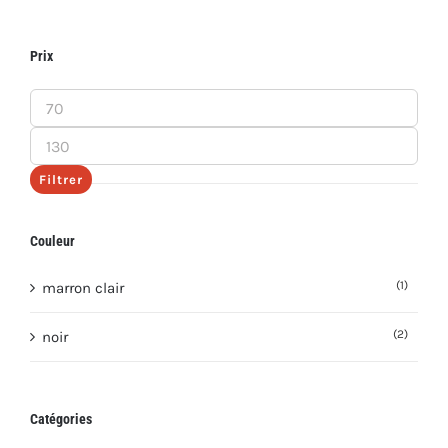
Prix
Prix
min
Prix
max
Filtrer
Couleur
(1)
marron clair
(2)
noir
Catégories