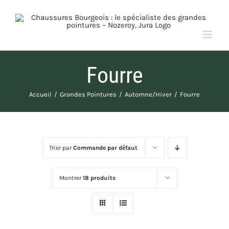
Passer
au
contenu
Fourre
Accueil
Grandes Pointures
Automne/Hiver
Fourre
Trier par
Commande par défaut
Montrer
18 produits