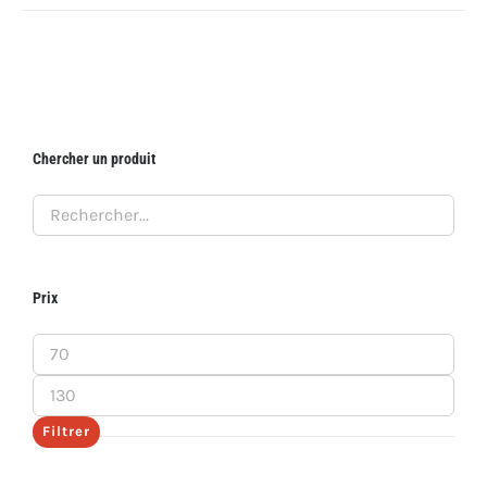
Chercher un produit
Prix
Prix
min
Prix
max
Filtrer