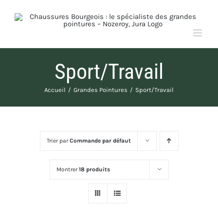
Passer
au
contenu
Sport/Travail
Accueil
Grandes Pointures
Sport/Travail
Trier par
Commande par défaut
Montrer
18 produits