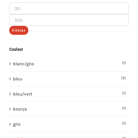
Prix
min
Prix
max
Filtrer
Couleur
(1)
blanc/gris
(3)
bleu
(1)
bleu/vert
(1)
bronze
(1)
gris