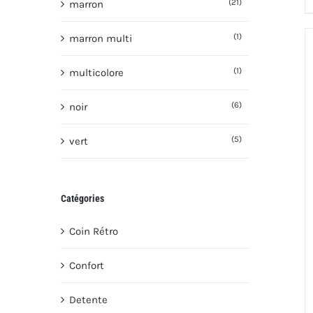
(21)
marron
(1)
marron multi
(1)
multicolore
(6)
noir
(5)
vert
Catégories
Coin Rétro
Confort
Detente