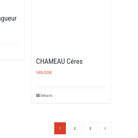
gueur
CHAMEAU Céres
149,00
€
Détails
1
2
3