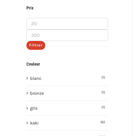
Prix
Prix
min
Prix
max
Filtrer
Couleur
(1)
blanc
(1)
bronze
(1)
gris
(6)
kaki