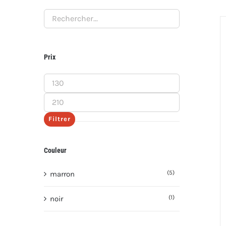
Prix
Prix
min
Prix
max
Filtrer
Couleur
(5)
marron
(1)
noir