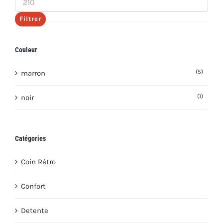
max
Filtrer
Couleur
(5)
marron
(1)
noir
Catégories
Coin Rétro
Confort
Detente