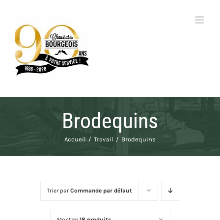
Passer
au
contenu
Brodequins
Accueil
Travail
Brodequins
Trier par
Commande par défaut
Montrer
18 produits