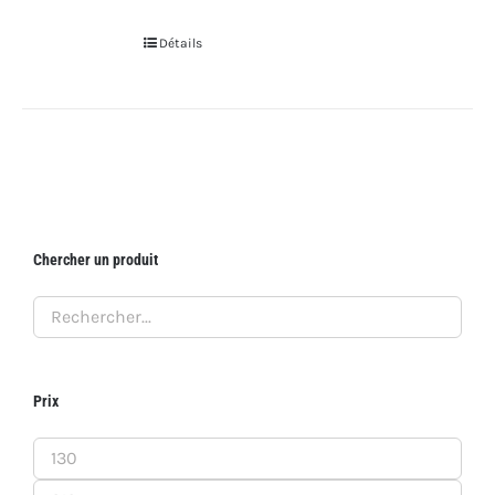
Détails
Chercher un produit
Prix
Prix
min
Prix