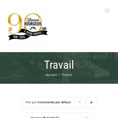
Passer
au
contenu
Travail
Accueil
Travail
Trier par
Commande par défaut
Montrer
18 produits