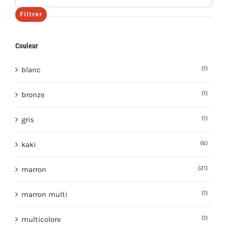
max
Filtrer
Couleur
(1)
blanc
(1)
bronze
(1)
gris
(6)
kaki
(21)
marron
(1)
marron multi
(1)
multicolore