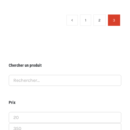
1
2
3
Chercher un produit
Prix
Prix
min
Prix