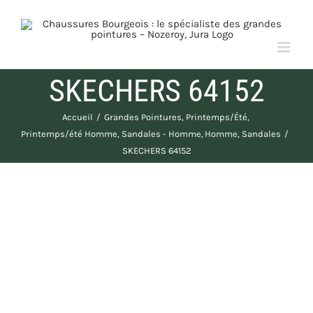
Passer
au
contenu
SKECHERS 64152
Accueil
Grandes Pointures
Printemps/Été
Printemps/été Homme
Sandales - Homme
Homme
Sandales
SKECHERS 64152