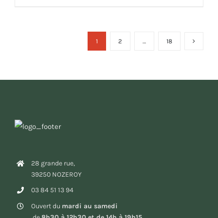
1
2
…
18
28 grande rue,
39250 NOZEROY
03 84 51 13 94
Ouvert du
mardi au samedi
de
8h30 à 12h30 et de 14h à 19h15