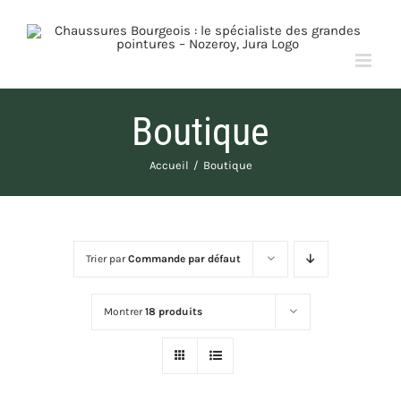
Passer
au
contenu
Boutique
Accueil
Boutique
Trier par
Commande par défaut
Montrer
18 produits