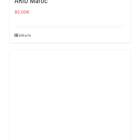
ARID Maroc
92,00
€
Détails