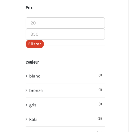
Prix
Prix
min
Prix
max
Filtrer
Couleur
(1)
blanc
(1)
bronze
(1)
gris
(6)
kaki