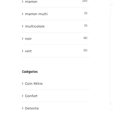
(21)
marron
(1)
marron multi
(1)
multicolore
(6)
noir
(5)
vert
Catégories
Coin Rétro
Confort
Detente