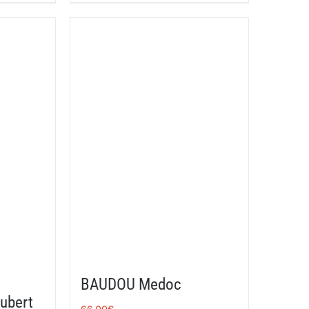
BAUDOU Medoc
ubert
66,00
€