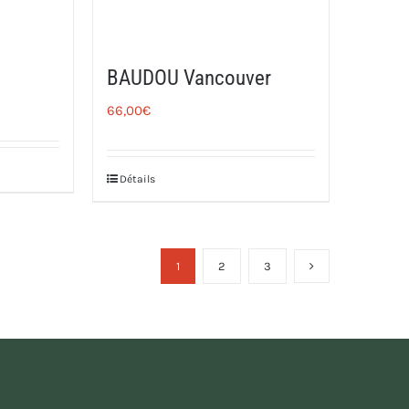
BAUDOU Vancouver
66,00
€
Détails
1
2
3