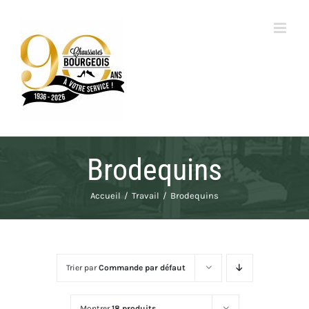
Passer
au
contenu
Brodequins
Accueil
Travail
Brodequins
Trier par
Commande par défaut
Montrer
18 produits