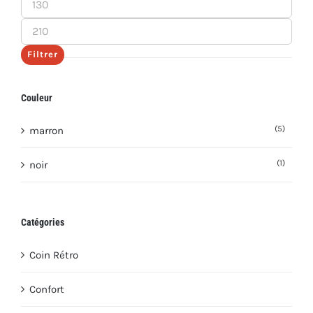
Prix
min
Prix
max
Filtrer
Couleur
(5)
marron
(1)
noir
Catégories
Coin Rétro
Confort